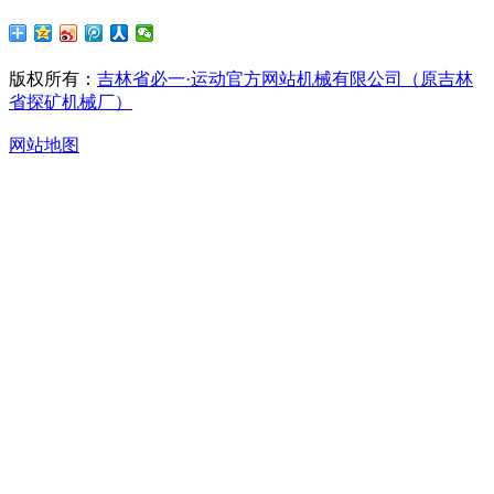
版权所有：
吉林省必一·运动官方网站机械有限公司（原吉林
省探矿机械厂）
网站地图