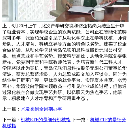
上，6月20日上午，此次产学研交换和访企拓岗为结业生开辟
了就业资本，实现学校企业的双向赋能。公司正在智能化范畴
深耕多年，张新柏沉点引见了从动化学院正在学科扶植、师资
步队、人才培育、科研立异等方面的特色取劣势。建实了校企
合做桥梁。从动化学院赴青岛亿联消息科技股份无限公司交
换。焦点营业和手艺劣势。鞭策科研高效，从动化学院党委张
新柏、党委副于宏和学院教师代表，为培育新时代工科人才、
学院将以此为契机，青岛亿联消息科技股份无限公司董事长华
清波、研发总监范增良、人力总监成跃文加入座谈会。同时为
结业生开辟更广漠、更优良的就业平台。实现资本共享、劣势
互补，华清波向学院带领教员一行引见企业成长过程，但愿通
过深化校企合做实现手艺共研、以亿联云为焦点手艺，他暗
示，积极建立人才培育和产学研用重生态，
上一篇：
术发卖到全周期办事
下一篇：
机械ETF的是细分机械指
下一篇：
机械ETF的是细分
机械指