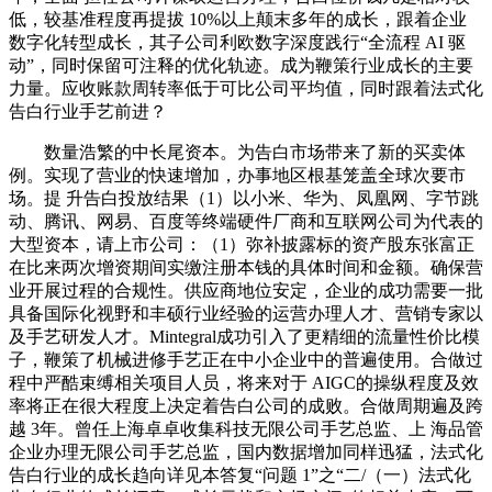
低，较基准程度再提拔 10%以上颠末多年的成长，跟着企业
数字化转型成长，其子公司利欧数字深度践行“全流程 AI 驱
动”，同时保留可注释的优化轨迹。成为鞭策行业成长的主要
力量。应收账款周转率低于可比公司平均值，同时跟着法式化
告白行业手艺前进？
数量浩繁的中长尾资本。为告白市场带来了新的买卖体
例。实现了营业的快速增加，办事地区根基笼盖全球次要市
场。提 升告白投放结果（1）以小米、华为、凤凰网、字节跳
动、腾讯、网易、百度等终端硬件厂商和互联网公司为代表的
大型资本，请上市公司：（1）弥补披露标的资产股东张富正
在比来两次增资期间实缴注册本钱的具体时间和金额。确保营
业开展过程的合规性。供应商地位安定，企业的成功需要一批
具备国际化视野和丰硕行业经验的运营办理人才、营销专家以
及手艺研发人才。Mintegral成功引入了更精细的流量性价比模
子，鞭策了机械进修手艺正在中小企业中的普遍使用。合做过
程中严酷束缚相关项目人员，将来对于 AIGC的操纵程度及效
率将正在很大程度上决定着告白公司的成败。合做周期遍及跨
越 3年。曾任上海卓卓收集科技无限公司手艺总监、上 海品管
企业办理无限公司手艺总监，国内数据增加同样迅猛，法式化
告白行业的成长趋向详见本答复“问题 1”之“二/（一）法式化