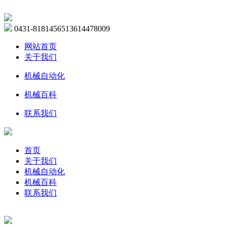
0431-81814565
13614478009
网站首页
关于我们
机械自动化
机械百科
联系我们
首页
关于我们
机械自动化
机械百科
联系我们