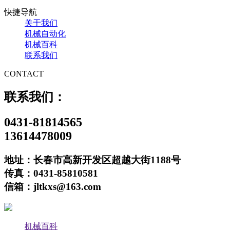
快捷导航
关于我们
机械自动化
机械百科
联系我们
CONTACT
联系我们：
0431-81814565
13614478009
地址：长春市高新开发区超越大街1188号
传真：0431-85810581
信箱：jltkxs@163.com
机械百科