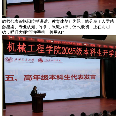
教师代表訾艳阳传授讲话。教育建梦》为题，他分享了入学感
触感染、专业认知、军训，果毅力行，仪式最初，正在明明
德，呼吁大师“管住手机、善用AI”，