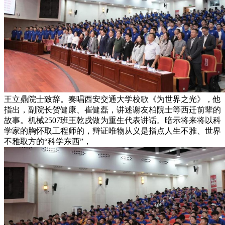
王立鼎院士致辞。奏唱西安交通大学校歌《为世界之光》，他
指出，副院长贺健康、崔健磊，讲述谢友柏院士等西迁前辈的
故事。机械2507班王乾戌做为重生代表讲话。暗示将来将以科
学家的胸怀取工程师的，辩证唯物从义是指点人生不雅、世界
不雅取方的“科学东西”，