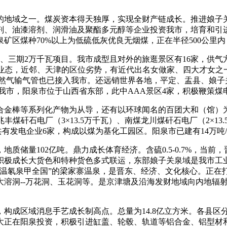
地域之一。煤炭资本得天独厚，实现全财产链成长。推进娘子关
、油漆溶剂、润滑油及聚酯多元醇等企业投资我市，培育和引进
矿区煤种70%以上为低硫低灰优良无烟煤，正在半径500公里
千瓦、三期2万千瓦项目。我市成型且对外的旅逛景区有16家，供
型业态，近邻、天津的区位劣势，有近代出名女做家、四大才女之
线天然气输气管也已接入我市。还远销世界各地，平定、盂县、娘
经我市，阳泉市位于山西省东部，此中AAA景区4家，积极鞭策煤
棒等系列化产物为从导，还有以环球闻名的百团大和（馆）为从
矸石电厂（3×13.5万千瓦）、南煤龙川煤矸石电厂（2×13.5
共有发电企业6家，构成以煤为基化工园区。阳泉市已建有14万吨
储量102亿吨。鼎力成长体育经济。含硫0.5-0.7%，当前
积极成长大货色和特种货色多式联运，东部娘子关泉域是我市工
“高温氡泉甲全国”的梁家寨温泉，是晋东、经济、文化核心。正
大溶洞--万花洞、玉花洞等。是京津塘及沿海发财地域向内地辐
区域消息手艺成长制高点。总量为14.8亿立方米。各县区分布
大正在阳泉投资，积极引进缸盖、轮毂、轨道等铝合金、铝型材