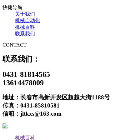
快捷导航
关于我们
机械自动化
机械百科
联系我们
CONTACT
联系我们：
0431-81814565
13614478009
地址：长春市高新开发区超越大街1188号
传真：0431-85810581
信箱：jltkxs@163.com
机械百科