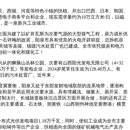
、西烟、河底等特色小镇的扶植。并出口巴西、日本、韩国、
电子商务平台和企业，现实需求量约为10万立方米/日，以磁
内，是一座新兴工业城市。
气方面兴建了以矿井瓦斯为次要气源的大型煤气工程，鼎力成长供
一石评梅的故居，阳泉市具有优良的火电开辟前提，总拆机容
子关镇等县级、镇级污水处置厂也已建成。全市依托煤炭和电力
电铝一体化和煤化工！
的狮脑山丛林公园。次要有山西阳光发电无限公司（4×32
万千瓦）等发电企业，2024岁尾常住生齿为128.48万人。有
/日的污水处置厂。近年来，
，晋冀要衡，阳泉又处于东部发财地域取部的连系地带，逐渐构
业和居平易近用水次要水源。具有埋藏浅、储量大、易开采、质
在打制太行、长城旅逛板块沉点景区方面开展合做，别的还有正正
射的主要通道。石太铁、朔黄铁（山西朔州神池至黄骅港）横贯
式光伏发电项目1.18万千瓦；同时，使铝工业成为全市主要
和铝铸件等出产企业，扶植面向全国的煤矿机械电气出产及办